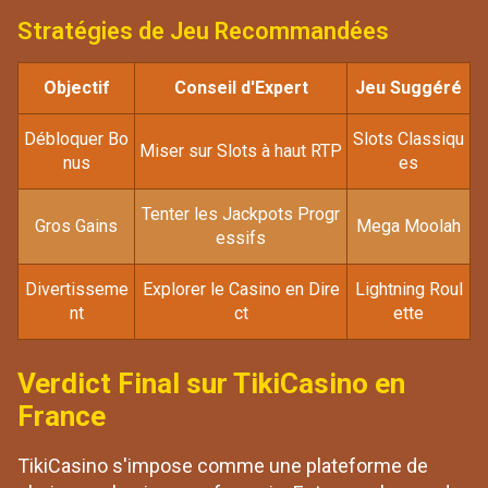
Stratégies de Jeu Recommandées
Objectif
Conseil d'Expert
Jeu Suggéré
Débloquer Bo
Slots Classiqu
Miser sur Slots à haut RTP
nus
es
Tenter les Jackpots Progr
Gros Gains
Mega Moolah
essifs
Divertisseme
Explorer le Casino en Dire
Lightning Roul
nt
ct
ette
Verdict Final sur TikiCasino en
France
TikiCasino s'impose comme une plateforme de