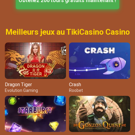
Obtenez 200 tours gratuits maintenant !
Meilleurs jeux au TikiCasino Casino
Dragon Tiger
Crash
Evolution Gaming
Roobet