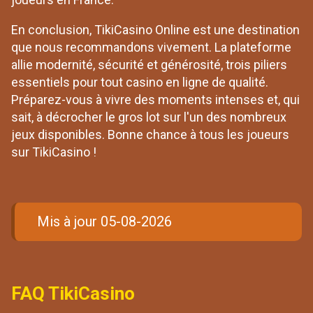
En conclusion, TikiCasino Online est une destination
que nous recommandons vivement. La plateforme
allie modernité, sécurité et générosité, trois piliers
essentiels pour tout casino en ligne de qualité.
Préparez-vous à vivre des moments intenses et, qui
sait, à décrocher le gros lot sur l'un des nombreux
jeux disponibles. Bonne chance à tous les joueurs
sur TikiCasino !
Mis à jour 05-08-2026
FAQ TikiCasino