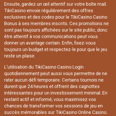
Ensuite, gardez un œil attentif sur votre boîte mail.
TikiCasino envoie régulièrement des offres
exclusives et des codes pour le TikiCasino Casino
Bonus à ses membres inscrits. Ces promotions ne
sont pas toujours affichées sur le site public, donc
être attentif à vos communications peut vous
donner un avantage certain. Enfin, fixez-vous
toujours un budget et respectez-le pour que le jeu
reste un plaisir.
L'utilisation du TikiCasino Casino Login
quotidiennement peut aussi vous permettre de ne
rater aucun défi temporaire. Certains tournois ne
durent que 24 heures et offrent des cagnottes
intéressantes pour un investissement minimal. En
restant actif et informé, vous maximisez vos
chances de transformer vos sessions de jeu en
succès mémorables sur TikiCasino Online Casino.