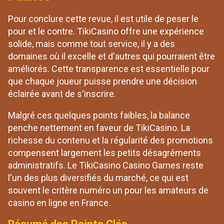
Pour conclure cette revue, il est utile de peser le
pour et le contre. TikiCasino offre une expérience
solide, mais comme tout service, il y a des
domaines où il excelle et d'autres qui pourraient être
améliorés. Cette transparence est essentielle pour
que chaque joueur puisse prendre une décision
éclairée avant de s'inscrire.
Malgré ces quelques points faibles, la balance
penche nettement en faveur de TikiCasino. La
richesse du contenu et la régularité des promotions
compensent largement les petits désagréments
administratifs. Le TikiCasino Casino Games reste
l'un des plus diversifiés du marché, ce qui est
souvent le critère numéro un pour les amateurs de
casino en ligne en France.