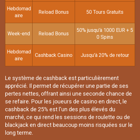
Hebdomad
Reload Bonus
50 Tours Gratuits
aire
50% jusqu'à 1000 EUR + 5
Week-end
Reload Bonus
0 Spins
Hebdomad
Cashback Casino
Jusqu'à 20% de retour
aire
Le système de cashback est particulièrement
apprécié. Il permet de récupérer une partie de ses
pertes nettes, offrant ainsi une seconde chance de
se refaire. Pour les joueurs de casino en direct, le
cashback de 25% est l'un des plus élevés du
marché, ce qui rend les sessions de roulette ou de
blackjack en direct beaucoup moins risquées sur le
long terme.