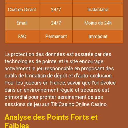
Chat en Direct
24/7
Instantané
Email
24/7
Moins de 24h
FAQ
Permanent
Immédiat
La protection des données est assurée par des
technologies de pointe, et le site encourage
activement le jeu responsable en proposant des
outils de limitation de dépôt et d'auto-exclusion.
Pour les joueurs en France, savoir que l'on évolue
dans un environnement régulé et sécurisé est
primordial pour profiter sereinement de ses
sessions de jeu sur TikiCasino Online Casino.
Analyse des Points Forts et
Faibles