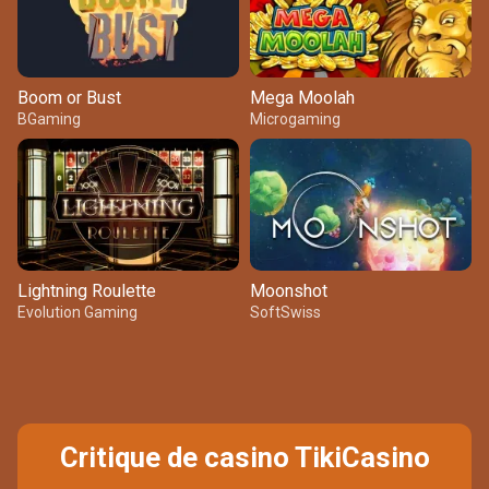
Boom or Bust
Mega Moolah
BGaming
Microgaming
Lightning Roulette
Moonshot
Evolution Gaming
SoftSwiss
Critique de casino TikiCasino