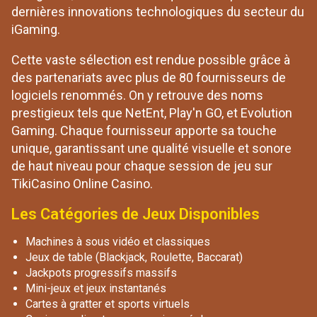
dernières innovations technologiques du secteur du
iGaming.
Cette vaste sélection est rendue possible grâce à
des partenariats avec plus de 80 fournisseurs de
logiciels renommés. On y retrouve des noms
prestigieux tels que NetEnt, Play'n GO, et Evolution
Gaming. Chaque fournisseur apporte sa touche
unique, garantissant une qualité visuelle et sonore
de haut niveau pour chaque session de jeu sur
TikiCasino Online Casino.
Les Catégories de Jeux Disponibles
Machines à sous vidéo et classiques
Jeux de table (Blackjack, Roulette, Baccarat)
Jackpots progressifs massifs
Mini-jeux et jeux instantanés
Cartes à gratter et sports virtuels