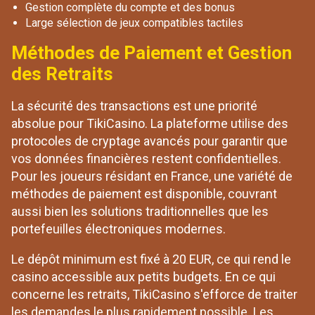
Gestion complète du compte et des bonus
Large sélection de jeux compatibles tactiles
Méthodes de Paiement et Gestion
des Retraits
La sécurité des transactions est une priorité
absolue pour TikiCasino. La plateforme utilise des
protocoles de cryptage avancés pour garantir que
vos données financières restent confidentielles.
Pour les joueurs résidant en France, une variété de
méthodes de paiement est disponible, couvrant
aussi bien les solutions traditionnelles que les
portefeuilles électroniques modernes.
Le dépôt minimum est fixé à 20 EUR, ce qui rend le
casino accessible aux petits budgets. En ce qui
concerne les retraits, TikiCasino s'efforce de traiter
les demandes le plus rapidement possible. Les