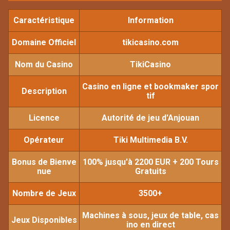
Caractéristique
Information
Domaine Officiel
tikicasino.com
Nom du Casino
TikiCasino
Casino en ligne et bookmaker spor
Description
tif
Licence
Autorité de jeu d'Anjouan
Opérateur
Tiki Multimedia B.V.
Bonus de Bienve
100% jusqu'à 2200 EUR + 200 Tours
nue
Gratuits
Nombre de Jeux
3500+
Machines à sous, jeux de table, cas
Jeux Disponibles
ino en direct