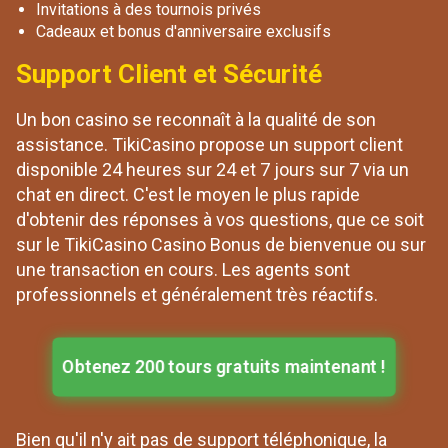
Invitations à des tournois privés
Cadeaux et bonus d'anniversaire exclusifs
Support Client et Sécurité
Un bon casino se reconnaît à la qualité de son
assistance. TikiCasino propose un support client
disponible 24 heures sur 24 et 7 jours sur 7 via un
chat en direct. C'est le moyen le plus rapide
d'obtenir des réponses à vos questions, que ce soit
sur le TikiCasino Casino Bonus de bienvenue ou sur
une transaction en cours. Les agents sont
professionnels et généralement très réactifs.
Obtenez 200 tours gratuits maintenant !
Bien qu'il n'y ait pas de support téléphonique, la