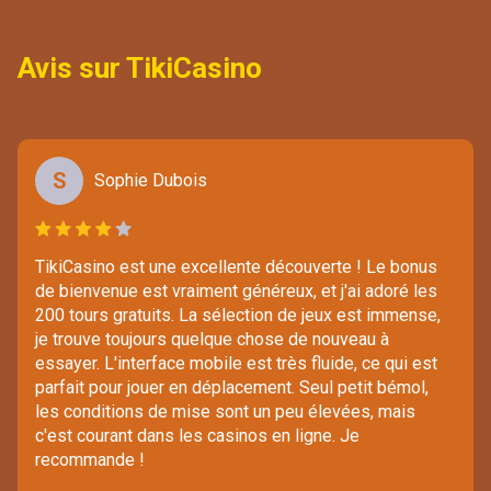
TikiCasino propose diverses méthodes de paiement,
y compris les e-wallets, les cartes bancaires et les
virements. Le dépôt minimum est de 20 EUR. Les
Avis sur TikiCasino
retraits via e-wallets sont quasi instantanés (0-1
heure), tandis que les cartes bancaires et virements
prennent 3 à 5 jours ouvrables. Le plafond de retrait
est de 5000 EUR par transaction.
S
Sophie Dubois
TikiCasino est une excellente découverte ! Le bonus
de bienvenue est vraiment généreux, et j'ai adoré les
200 tours gratuits. La sélection de jeux est immense,
je trouve toujours quelque chose de nouveau à
essayer. L'interface mobile est très fluide, ce qui est
parfait pour jouer en déplacement. Seul petit bémol,
les conditions de mise sont un peu élevées, mais
c'est courant dans les casinos en ligne. Je
recommande !