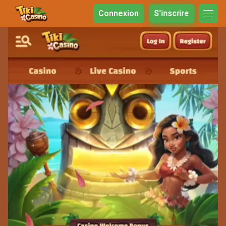
Connexion
S'inscrire