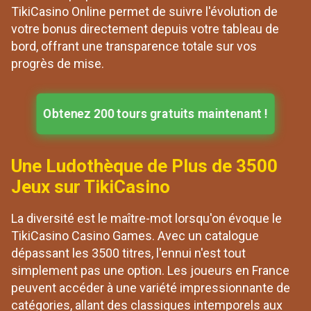
TikiCasino Online permet de suivre l'évolution de
votre bonus directement depuis votre tableau de
bord, offrant une transparence totale sur vos
progrès de mise.
Obtenez 200 tours gratuits maintenant !
Une Ludothèque de Plus de 3500
Jeux sur TikiCasino
La diversité est le maître-mot lorsqu'on évoque le
TikiCasino Casino Games. Avec un catalogue
dépassant les 3500 titres, l'ennui n'est tout
simplement pas une option. Les joueurs en France
peuvent accéder à une variété impressionnante de
catégories, allant des classiques intemporels aux