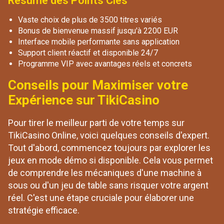
Résumé des Points Clés
Vaste choix de plus de 3500 titres variés
Bonus de bienvenue massif jusqu'à 2200 EUR
Interface mobile performante sans application
Support client réactif et disponible 24/7
Programme VIP avec avantages réels et concrets
Conseils pour Maximiser votre
Expérience sur TikiCasino
Pour tirer le meilleur parti de votre temps sur
TikiCasino Online, voici quelques conseils d'expert.
Tout d'abord, commencez toujours par explorer les
jeux en mode démo si disponible. Cela vous permet
de comprendre les mécaniques d'une machine à
sous ou d'un jeu de table sans risquer votre argent
réel. C'est une étape cruciale pour élaborer une
stratégie efficace.