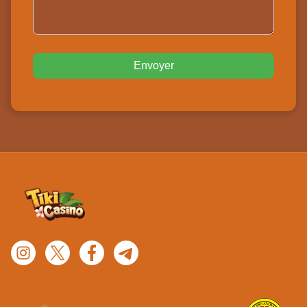
Envoyer