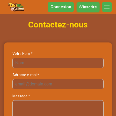
Connexion
S'inscrire
Contactez-nous
Votre Nom *
Adresse e-mail*
Message *